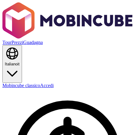
Tour
Prezzi
Guadagna
Italiano
it
Mobincube classico
Accedi