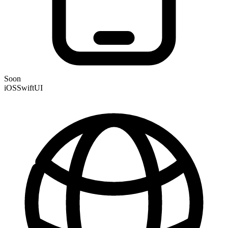
Soon
iOS
SwiftUI