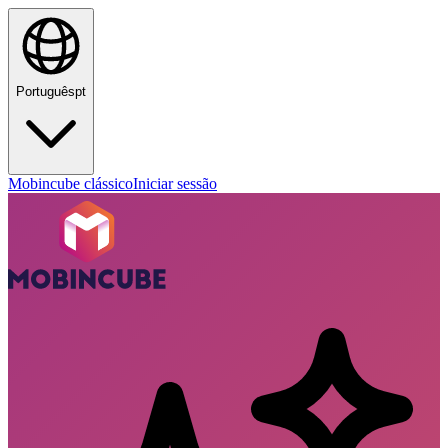
Português
pt
Mobincube clássico
Iniciar sessão