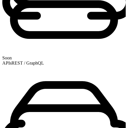
Soon
APIs
REST / GraphQL